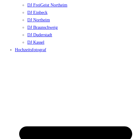
DJ FreiGeist Northeim
DJ Einbeck
DJ Northeim
DJ Braunschweig
DJ Duderstadt
DJ Kassel
Hochzeitsfotograf