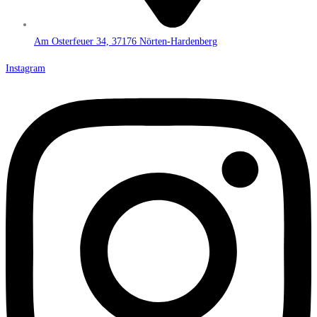
Am Osterfeuer 34, 37176 Nörten-Hardenberg
Instagram