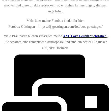
machen und diese direkt ausdrucken. So entstehen Erinnerungen, die man
lange behält.
Mehr über meine Fotobox findet ihr hier:
Fotobox Göttingen –
https://dj-goettingen.com/fotobox-goettingen/
Viele Brautpaare buchen zusätzlich meine
XXL Love Leuchtbuchstaben
.
Sie schaffen eine romantische Atmosphäre und sind ein echter Hingucker
auf jeder Hochzeit.